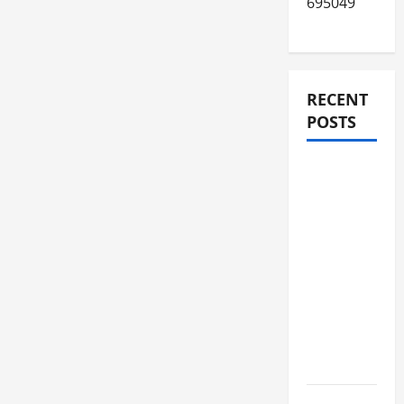
695049
RECENT
POSTS
JURNAL
AKHIR
SPMB
2026
[SENIN, 8
JUNI
2026,
PUKUL
12.00]
JURNAL