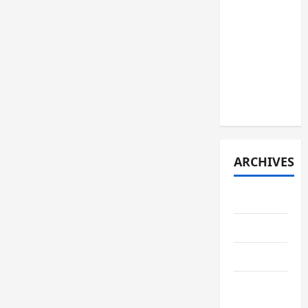
JURNAL
SPMB
2026
[JUMAT, 5
JUNI
2026]
ARCHIVES
June 2026
May 2026
April 2026
February
2026