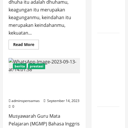
dhuha itu adalah dhuhamu,
JUNI
keagungan itu merupakan
2026,
keagunganmu, keindahan itu
PUKUL
merupakan keindahanmu,
12.00]
kekuatan...
JURNAL
Read
Read More
SEMENTARA
more
about
SPMB
Membangun
Karakter
2026
Disiplin
berita
prestasi
Siswa
[SENIN, 8
Dengan
Pembiasaan
JUNI
Shalat
SMP Negeri 1 Maos Masuk
Dhuha
2026,
Babak Final Cilacap English
Berjamaah
PUKUL
Festival (CEF) 2023
11.15]
adminspensamas
September 14, 2023
0
JURNAL
Musyawarah Guru Mata
SEMENTARA
Pelajaran (MGMP) Bahasa Inggris