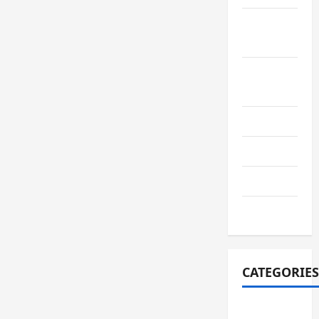
September
2022
August
2022
July 2022
June 2022
July 2021
June 2021
CATEGORIES
adiwiyata