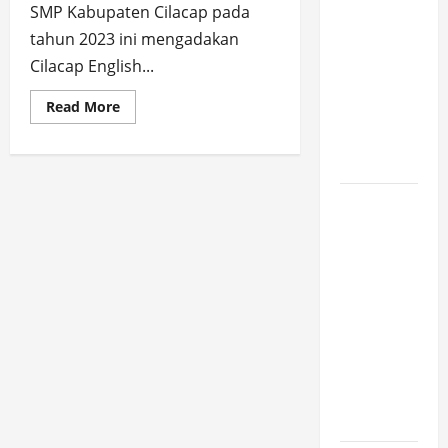
SPMB
SMP Kabupaten Cilacap pada
2026
tahun 2023 ini mengadakan
[SENIN, 8
Cilacap English...
JUNI
Read
Read More
2026,
more
about
PUKUL
SMP
10.30]
Negeri
1
Maos
JURNAL
Masuk
Babak
SEMENTARA
Final
Cilacap
SPMB
English
Festival
2026
(CEF)
2023
[SENIN, 8
JUNI
2026,
PUKUL
09.00]