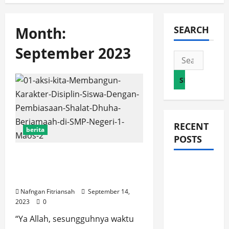
Month:
SEARCH
September 2023
Search
for:
RECENT
berita
POSTS
Membangun Karakter Disiplin
JURNAL
Siswa Dengan Pembiasaan
Shalat Dhuha Berjamaah
AKHIR
Nafngan Fitriansah
September 14,
SPMB
2023
0
2026
“Ya Allah, sesungguhnya waktu
[SENIN, 8