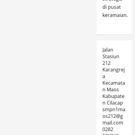
di pusat
keramaian.
Jalan
Stasiun
212
Karangrej
a
Kecamata
n Maos
Kabupate
n Cilacap
smpn1ma
os212@g
mail.com
0282