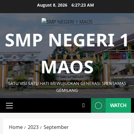
Skip
August 8, 2026
6:27:23 AM
to
content
SMP NEGERI 1
MAOS
SATU VISI SATU HATI MEWUJUDKAN GENERASI SPENSAMAS
GEMILANG
WATCH
Primary
Menu
Home
2023
September