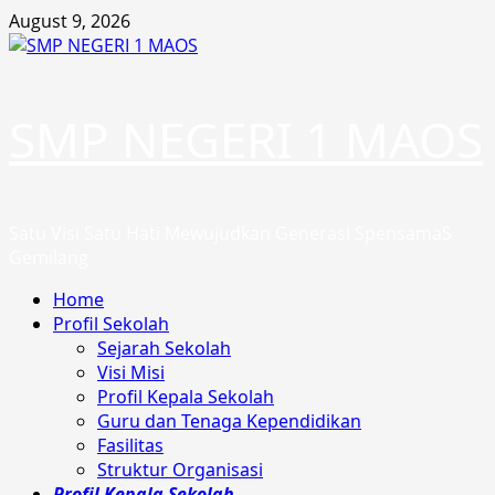
Skip
August 9, 2026
to
content
SMP NEGERI 1 MAOS
Satu Visi Satu Hati Mewujudkan Generasi SpensamaS
Gemilang
Primary
Home
Menu
Profil Sekolah
Sejarah Sekolah
Visi Misi
Profil Kepala Sekolah
Guru dan Tenaga Kependidikan
Fasilitas
Struktur Organisasi
Profil Kepala Sekolah