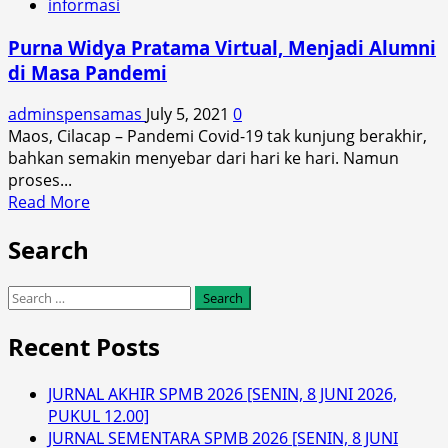
informasi
Komite
SMP
Purna Widya Pratama Virtual, Menjadi Alumni
Negeri
di Masa Pandemi
1
Maos
adminspensamas
July 5, 2021
0
Maos, Cilacap – Pandemi Covid-19 tak kunjung berakhir,
bahkan semakin menyebar dari hari ke hari. Namun
proses...
Read
Read More
more
Search
about
Purna
Widya
Search
Pratama
for:
Virtual,
Recent Posts
Menjadi
Alumni
JURNAL AKHIR SPMB 2026 [SENIN, 8 JUNI 2026,
di
PUKUL 12.00]
Masa
JURNAL SEMENTARA SPMB 2026 [SENIN, 8 JUNI
Pandemi