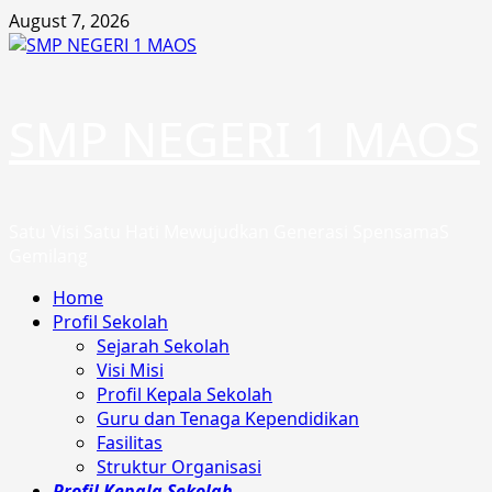
Skip
August 7, 2026
to
content
SMP NEGERI 1 MAOS
Satu Visi Satu Hati Mewujudkan Generasi SpensamaS
Gemilang
Primary
Home
Menu
Profil Sekolah
Sejarah Sekolah
Visi Misi
Profil Kepala Sekolah
Guru dan Tenaga Kependidikan
Fasilitas
Struktur Organisasi
Profil Kepala Sekolah