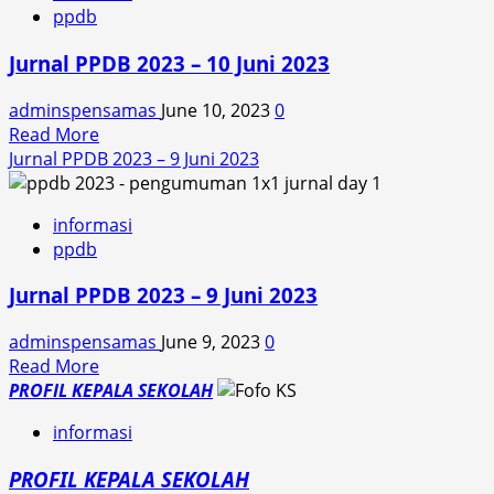
ppdb
1
Maos
Jurnal PPDB 2023 – 10 Juni 2023
Meraih
Juara
adminspensamas
June 10, 2023
0
1
Read
Read More
Story
more
Jurnal PPDB 2023 – 9 Juni 2023
Telling
about
Competition
Jurnal
SMK
informasi
PPDB
YPE
ppdb
2023
–
Jurnal PPDB 2023 – 9 Juni 2023
10
Juni
adminspensamas
June 9, 2023
0
2023
Read
Read More
more
PROFIL KEPALA SEKOLAH
about
informasi
Jurnal
PPDB
PROFIL KEPALA SEKOLAH
2023