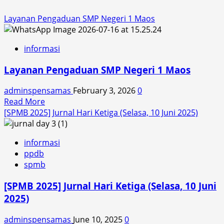
Layanan Pengaduan SMP Negeri 1 Maos
informasi
Layanan Pengaduan SMP Negeri 1 Maos
adminspensamas
February 3, 2026
0
Read
Read More
more
[SPMB 2025] Jurnal Hari Ketiga (Selasa, 10 Juni 2025)
about
Layanan
informasi
Pengaduan
ppdb
SMP
spmb
Negeri
1
[SPMB 2025] Jurnal Hari Ketiga (Selasa, 10 Juni
Maos
2025)
adminspensamas
June 10, 2025
0