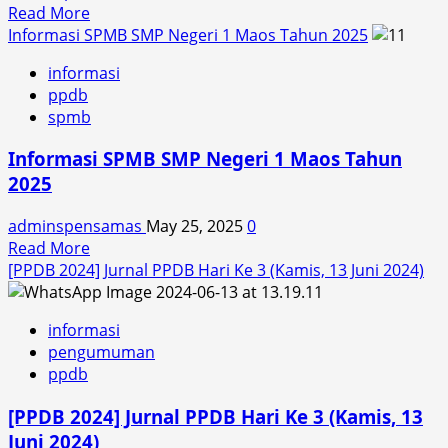
Read
Read More
more
Informasi SPMB SMP Negeri 1 Maos Tahun 2025
about
informasi
[SPMB
ppdb
2025]
spmb
Jurnal
Hari
Informasi SPMB SMP Negeri 1 Maos Tahun
Ketiga
2025
(Selasa,
10
adminspensamas
May 25, 2025
0
Juni
Read
Read More
2025)
more
[PPDB 2024] Jurnal PPDB Hari Ke 3 (Kamis, 13 Juni 2024)
about
Informasi
informasi
SPMB
pengumuman
SMP
ppdb
Negeri
1
[PPDB 2024] Jurnal PPDB Hari Ke 3 (Kamis, 13
Maos
Juni 2024)
Tahun