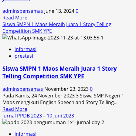
2025
adminspensamas
June 13, 2024
0
Read
Read More
more
Siswa SMPN 1 Maos Meraih Juara 1 Story Telling
about
Competition SMK YPE
[PPDB
2024]
informasi
Jurnal
prestasi
PPDB
Hari
Siswa SMPN 1 Maos Meraih Juara 1 Story
Ke
Telling Competition SMK YPE
3
(Kamis,
adminspensamas
November 23, 2023
0
13
Pada Kamis, 24 November 2023 3 Siswa SMP Negeri 1
Juni
Maos mengikuti English Speech and Story Telling...
2024)
Read
Read More
more
Jurnal PPDB 2023 – 10 Juni 2023
about
Siswa
informasi
SMPN