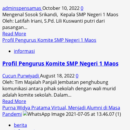
–
adminspensamas
October 10, 2022
0
9
Mengenal Sosok Srikandi, Kepala SMP Negeri 1 Maos
Juni
Oleh: Latifah Iriani, S.Pd. Lili Kuswanti putri dari
2023
pasangan...
Read
Read More
more
Profil Pengurus Komite SMP Negeri 1 Maos
about
informasi
<strong>
<em>PROFIL
Profil Pengurus Komite SMP Negeri 1 Maos
KEPALA
SEKOLAH</em>
Cucun Purwiyadi
August 18, 2022
0
</strong>
Oleh: Tim Majalah Panjali Jembatan penghubung
komunikasi antara pihak sekolah dengan wali murid
adalah komite sekolah. Dalam...
Read
Read More
more
Purna Widya Pratama Virtual, Menjadi Alumni di Masa
about
Pandemi
Profil
berita
Pengurus