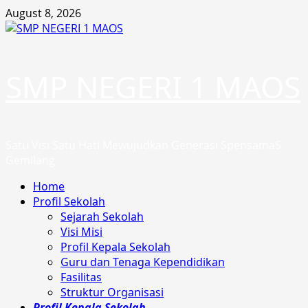
Skip
August 8, 2026
to
content
SMP NEGERI 1 MAOS
Satu Visi Satu Hati Mewujudkan Generasi SpensamaS
Gemilang
Primary
Home
Menu
Profil Sekolah
Sejarah Sekolah
Visi Misi
Profil Kepala Sekolah
Guru dan Tenaga Kependidikan
Fasilitas
Struktur Organisasi
Profil Kepala Sekolah