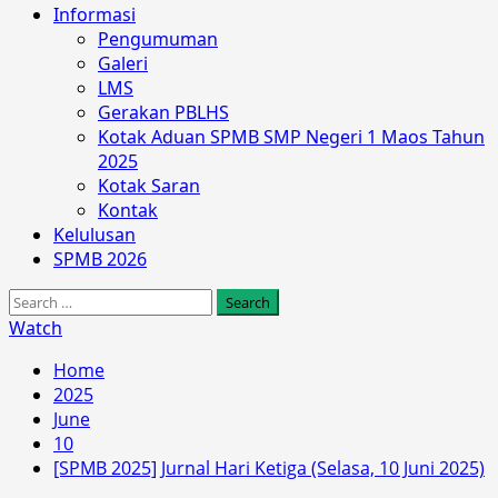
Informasi
Pengumuman
Galeri
LMS
Gerakan PBLHS
Kotak Aduan SPMB SMP Negeri 1 Maos Tahun
2025
Kotak Saran
Kontak
Kelulusan
SPMB 2026
Search
for:
Watch
Home
2025
June
10
[SPMB 2025] Jurnal Hari Ketiga (Selasa, 10 Juni 2025)