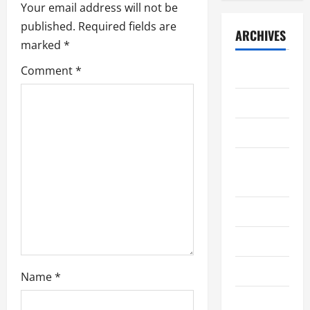
g
Your email address will not be
a
published.
Required fields are
ARCHIVES
marked
*
t
Comment
*
June 2026
i
May 2026
o
April 2026
n
February
2026
June 2025
May 2025
June 2024
Name
*
November