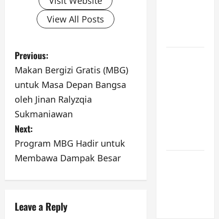
Visit Website
JUNI 2026,
View All Posts
PUKUL
10.30]
P
Previous:
JURNAL
Makan Bergizi Gratis (MBG)
SEMENTARA
o
untuk Masa Depan Bangsa
SPMB 2026
s
[SENIN, 8
oleh Jinan Ralyzqia
JUNI 2026,
t
Sukmaniawan
PUKUL
Next:
n
09.00]
Program MBG Hadir untuk
a
Membawa Dampak Besar
JURNAL
SPMB 2026
v
[JUMAT, 5
i
JUNI 2026]
Leave a Reply