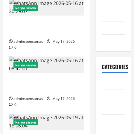
July 2022
karya siswa
June 2022
Dari Kapur Tulis Ke Layar
July 2021
Pintar
June 2021
adminspensamas
May 17, 2026
0
karya siswa
CATEGORIES
Program MBG Hadir untuk
adiwiyata
Membawa Dampak Besar
berita
adminspensamas
May 17, 2026
0
informasi
karya siswa
karya siswa
Kegiatan