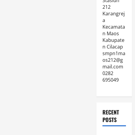
Stasiun
212
Karangrej
a
Kecamata
n Maos
Kabupate
n Cilacap
smpn1ma
os212@g
mail.com
0282
695049
RECENT
POSTS