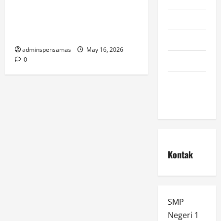
Makan Bergizi Gratis (MBG)
pengumuman
untuk Masa Depan Bangsa oleh
Jinan Ralyzqia Sukmaniawan
ppdb
adminspensamas
May 16, 2026
prestasi
0
spmb
Uncategorized
Kontak
SMP
Negeri 1