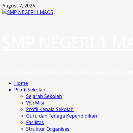
Skip
August 7, 2026
to
content
SMP NEGERI 1 M
Satu Visi Satu Hati Mewujudkan Generasi SpensamaS Gem
Primary
Home
Menu
Profil Sekolah
Sejarah Sekolah
Visi Misi
Profil Kepala Sekolah
Guru dan Tenaga Kependidikan
Fasilitas
Struktur Organisasi