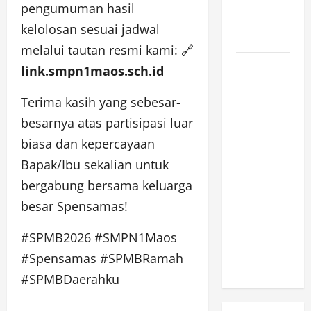
JUNI 2026,
pengumuman hasil
PUKUL
kelolosan sesuai jadwal
10.30]
melalui tautan resmi kami: 🔗
JURNAL
link.smpn1maos.sch.id
SEMENTARA
Terima kasih yang sebesar-
SPMB 2026
besarnya atas partisipasi luar
[SENIN, 8
JUNI 2026,
biasa dan kepercayaan
PUKUL
Bapak/Ibu sekalian untuk
09.00]
bergabung bersama keluarga
besar Spensamas!
JURNAL
SPMB 2026
#SPMB2026 #SMPN1Maos
[JUMAT, 5
#Spensamas #SPMBRamah
JUNI 2026]
#SPMBDaerahku