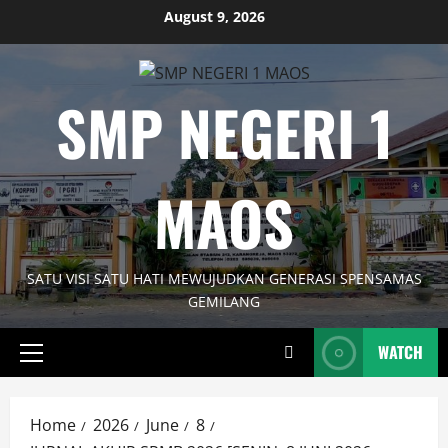
Skip
August 9, 2026
to
content
SMP NEGERI 1
MAOS
SATU VISI SATU HATI MEWUJUDKAN GENERASI SPENSAMAS
GEMILANG
WATCH
Primary
Menu
Home
2026
June
8