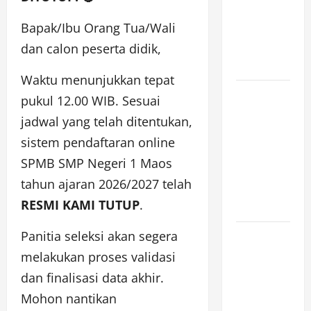
[SENIN, 8
Bapak/Ibu Orang Tua/Wali
JUNI 2026,
PUKUL
dan calon peserta didik,
12.00]
Waktu menunjukkan tepat
JURNAL
pukul 12.00 WIB. Sesuai
SEMENTARA
jadwal yang telah ditentukan,
SPMB 2026
sistem pendaftaran online
[SENIN, 8
SPMB SMP Negeri 1 Maos
JUNI 2026,
tahun ajaran 2026/2027 telah
PUKUL
RESMI KAMI TUTUP
.
11.15]
Panitia seleksi akan segera
JURNAL
SEMENTARA
melakukan proses validasi
SPMB 2026
dan finalisasi data akhir.
[SENIN, 8
Mohon nantikan