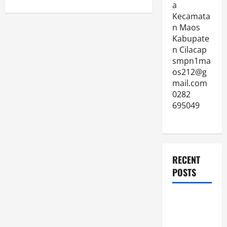
a
Kecamata
n Maos
Kabupate
n Cilacap
smpn1ma
os212@g
mail.com
0282
695049
RECENT
POSTS
JURNAL
AKHIR