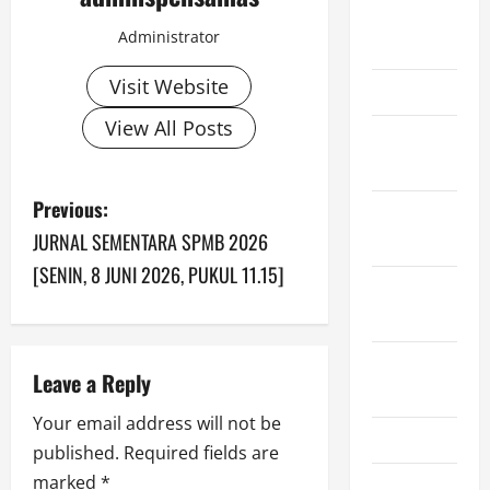
September
Administrator
2023
Visit Website
June 2023
View All Posts
November
2022
P
Previous:
October
JURNAL SEMENTARA SPMB 2026
2022
o
[SENIN, 8 JUNI 2026, PUKUL 11.15]
September
s
2022
t
August
Leave a Reply
n
2022
Your email address will not be
a
July 2022
published.
Required fields are
v
marked
*
June 2022