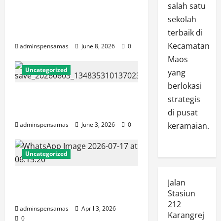
JURNAL SEMENTARA SPMB
salah satu
2026 [SENIN, 8 JUNI 2026,
sekolah
PUKUL 11.15]
terbaik di
Kecamatan
adminspensamas
June 8, 2026
0
Maos
Uncategorized
yang
berlokasi
JURNAL SPMB 2026 [3 JUNI
strategis
2026]
di pusat
adminspensamas
June 3, 2026
0
keramaian.
Uncategorized
Standar Pelayanan SMP Negeri
Jalan
1 Maos
Stasiun
212
adminspensamas
April 3, 2026
Karangrej
0