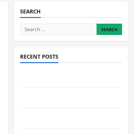
SEARCH
Search
for:
RECENT POSTS
JURNAL AKHIR SPMB 2026 [SENIN, 8 JUNI
2026, PUKUL 12.00]
JURNAL SEMENTARA SPMB 2026 [SENIN, 8
JUNI 2026, PUKUL 11.15]
JURNAL SEMENTARA SPMB 2026 [SENIN, 8
JUNI 2026, PUKUL 10.30]