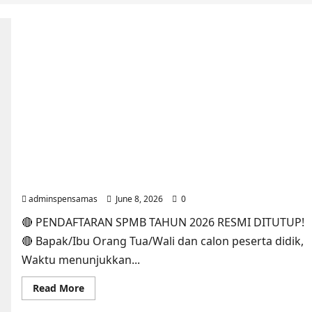
JURNAL AKHIR SPMB 2026 [SENIN, 8 JUNI 2026,
PUKUL 12.00]
adminspensamas
June 8, 2026
0
🔴 PENDAFTARAN SPMB TAHUN 2026 RESMI DITUTUP!
🔴 Bapak/Ibu Orang Tua/Wali dan calon peserta didik,
Waktu menunjukkan...
Read
Read More
more
about