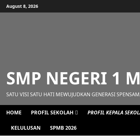
Skip
August 8, 2026
to
content
SMP NEGERI 1 
SATU VISI SATU HATI MEWUJUDKAN GENERASI SPENSA
HOME
PROFIL SEKOLAH
PROFIL KEPALA SEKO
KELULUSAN
SPMB 2026