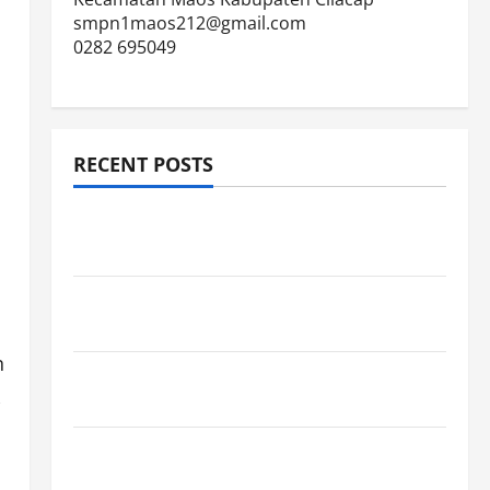
smpn1maos212@gmail.com
0282 695049
RECENT POSTS
JURNAL AKHIR SPMB 2026 [SENIN, 8 JUNI
2026, PUKUL 12.00]
JURNAL SEMENTARA SPMB 2026 [SENIN, 8
JUNI 2026, PUKUL 11.15]
1
n
JURNAL SEMENTARA SPMB 2026 [SENIN, 8
JUNI 2026, PUKUL 10.30]
JURNAL SEMENTARA SPMB 2026 [SENIN, 8
JUNI 2026, PUKUL 09.00]