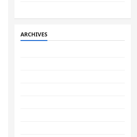
JURNAL SPMB 2026 [JUMAT, 5 JUNI 2026]
ARCHIVES
June 2026
May 2026
April 2026
February 2026
June 2025
May 2025
June 2024