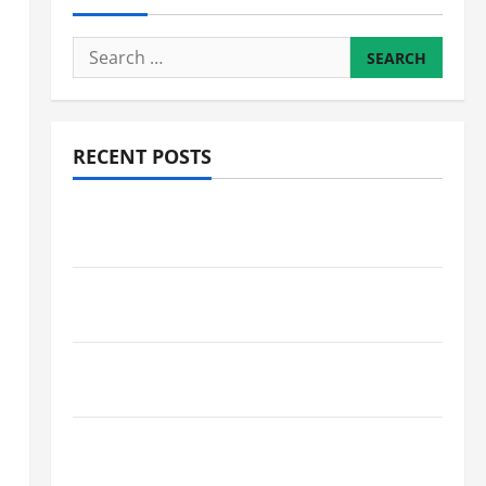
Search
for:
RECENT POSTS
JURNAL AKHIR SPMB 2026 [SENIN, 8 JUNI
2026, PUKUL 12.00]
JURNAL SEMENTARA SPMB 2026 [SENIN, 8
JUNI 2026, PUKUL 11.15]
JURNAL SEMENTARA SPMB 2026 [SENIN, 8
JUNI 2026, PUKUL 10.30]
JURNAL SEMENTARA SPMB 2026 [SENIN, 8
JUNI 2026, PUKUL 09.00]