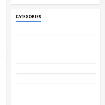
CATEGORIES
adiwiyata
berita
informasi
n
karya siswa
Kegiatan
pengumuman
ppdb
prestasi