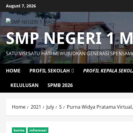
Skip
August 7, 2026
to
content
SMP NEGERI 1 
SATU VISI SATU HATI MEWUJUDKAN GENERASI SPENSAM
HOME
PROFIL SEKOLAH
PROFIL KEPALA SEKO
KELULUSAN
SPMB 2026
Home
2021
July
5
Purna Widya Pratama Virtual
berita
informasi