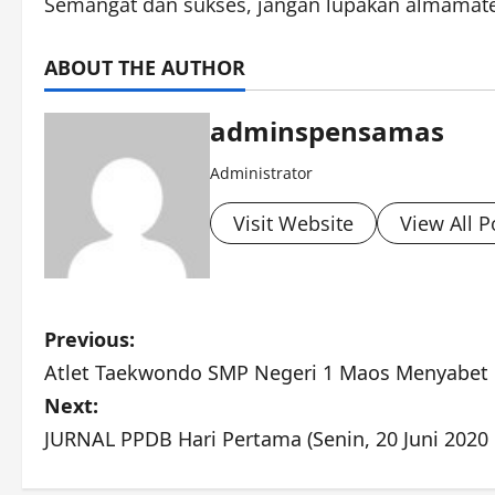
Semangat dan sukses, jangan lupakan almamat
ABOUT THE AUTHOR
adminspensamas
Administrator
Visit Website
View All P
P
Previous:
Atlet Taekwondo SMP Negeri 1 Maos Menyabet
o
Next:
s
JURNAL PPDB Hari Pertama (Senin, 20 Juni 2020 
t