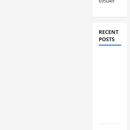
695049
RECENT
POSTS
JURNAL
AKHIR
SPMB
2026
[SENIN, 8
JUNI
2026,
PUKUL
12.00]
JURNAL