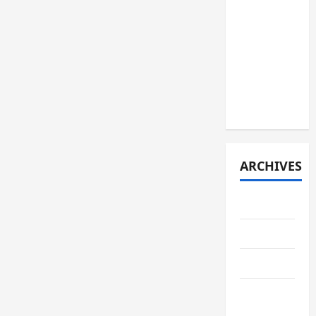
JURNAL
SPMB
2026
[JUMAT, 5
JUNI
2026]
ARCHIVES
June 2026
May 2026
April 2026
February
2026