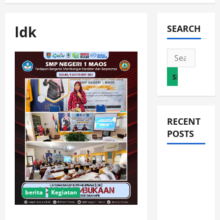
ldk
SEARCH
Search
for:
RECENT
POSTS
JURNAL
AKHIR
SPMB
berita
Kegiatan
2026
[SENIN, 8
Mengasah Karakter Calon