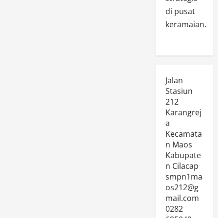
di pusat
keramaian.
Jalan
Stasiun
212
Karangrej
a
Kecamata
n Maos
Kabupate
n Cilacap
smpn1ma
os212@g
mail.com
0282