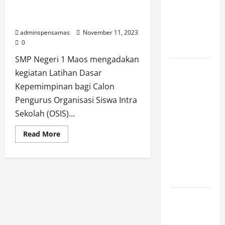
JUNI
Pemimpin melalui Latihan
Dasar Kepemimpinan (LDK)
2026,
PUKUL
adminspensamas
November 11, 2023
0
12.00]
SMP Negeri 1 Maos mengadakan
JURNAL
kegiatan Latihan Dasar
SEMENTARA
Kepemimpinan bagi Calon
SPMB
Pengurus Organisasi Siswa Intra
2026
Sekolah (OSIS)...
[SENIN, 8
Read
Read More
JUNI
more
about
2026,
Mengasah
Karakter
PUKUL
Calon
Pemimpin
11.15]
melalui
Latihan
Dasar
JURNAL
Kepemimpinan
SEMENTARA
(LDK)