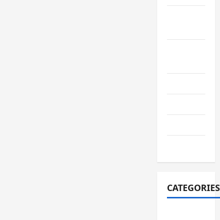
September
2022
August
2022
July 2022
June 2022
July 2021
June 2021
CATEGORIES
adiwiyata