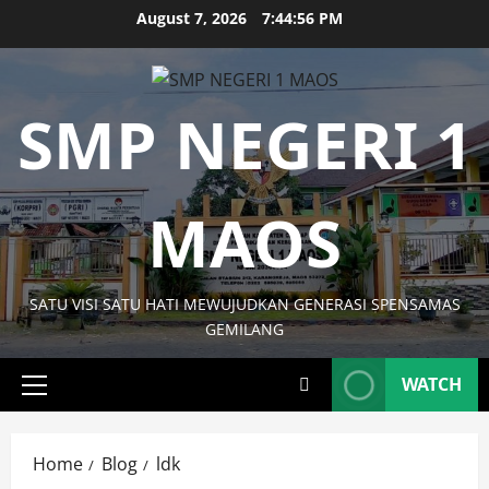
Skip
August 7, 2026
7:44:56 PM
to
content
SMP NEGERI 1
MAOS
SATU VISI SATU HATI MEWUJUDKAN GENERASI SPENSAMAS
GEMILANG
WATCH
Primary
Menu
Home
Blog
ldk