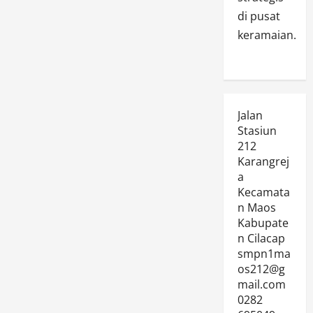
di pusat
keramaian.
Jalan
Stasiun
212
Karangrej
a
Kecamata
n Maos
Kabupate
n Cilacap
smpn1ma
os212@g
mail.com
0282