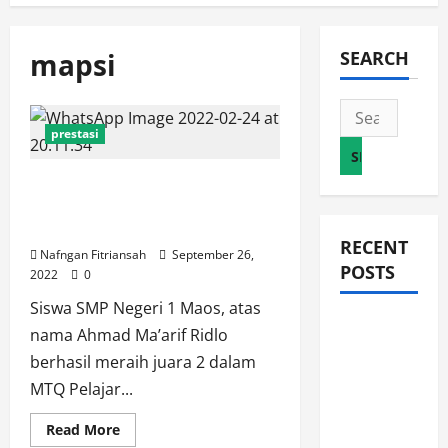
mapsi
SEARCH
Search
prestasi
for:
Ridlo Menyabet Juara 2 pada
MTQ Pelajar XXXV Kabupaten
Cilacap
RECENT
Nafngan Fitriansah
September 26,
POSTS
2022
0
Siswa SMP Negeri 1 Maos, atas
JURNAL
nama Ahmad Ma’arif Ridlo
AKHIR
berhasil meraih juara 2 dalam
SPMB
MTQ Pelajar...
2026
Read
Read More
[SENIN, 8
more