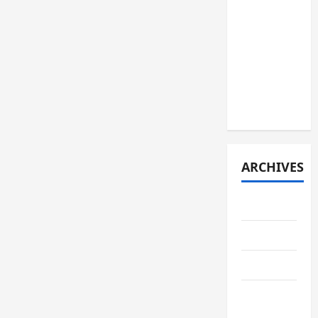
JURNAL
SPMB
2026
[JUMAT, 5
JUNI
2026]
ARCHIVES
June 2026
May 2026
April 2026
February
2026