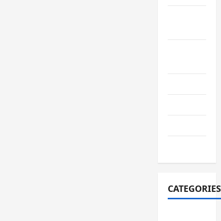
September
2022
August
2022
July 2022
June 2022
July 2021
June 2021
CATEGORIES
adiwiyata