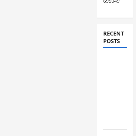
695049
RECENT
POSTS
JURNAL
AKHIR
SPMB
2026
[SENIN, 8
JUNI
2026,
PUKUL
12.00]
JURNAL