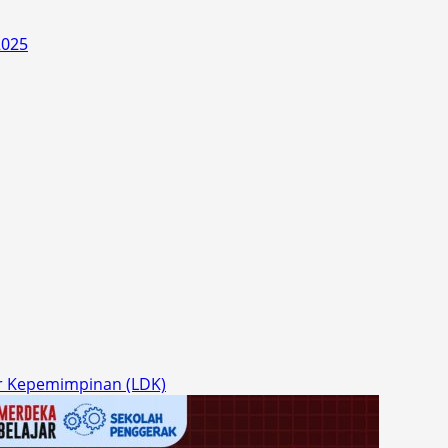
2025
r Kepemimpinan (LDK)