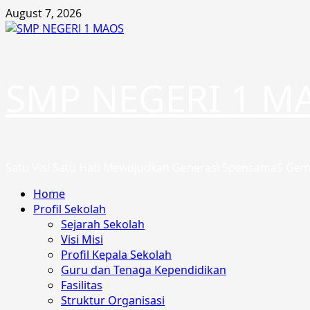
Skip
August 7, 2026
to
content
SMP NEGERI 1 M
Satu Visi Satu Hati Mewujudkan Generasi SpensamaS Gem
Primary
Home
Menu
Profil Sekolah
Sejarah Sekolah
Visi Misi
Profil Kepala Sekolah
Guru dan Tenaga Kependidikan
Fasilitas
Struktur Organisasi