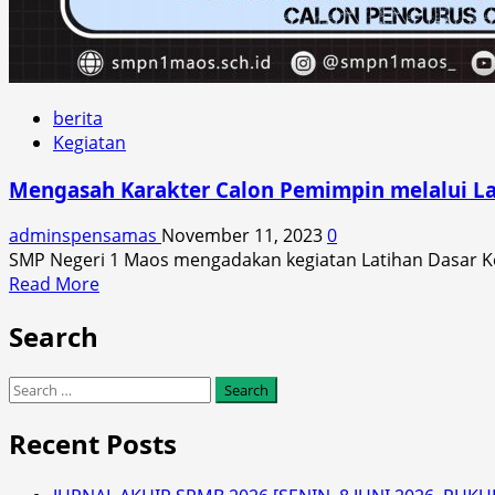
berita
Kegiatan
Mengasah Karakter Calon Pemimpin melalui L
adminspensamas
November 11, 2023
0
SMP Negeri 1 Maos mengadakan kegiatan Latihan Dasar Kep
Read
Read More
more
Search
about
Mengasah
Karakter
Search
Calon
for:
Pemimpin
Recent Posts
melalui
Latihan