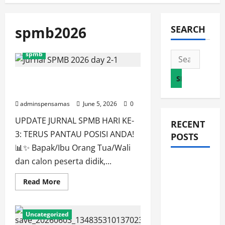
spmb2026
SEARCH
spmb
Search
for:
JURNAL SPMB 2026 [JUMAT, 5
JUNI 2026]
adminspensamas
June 5, 2026
0
UPDATE JURNAL SPMB HARI KE-
RECENT
3: TERUS PANTAU POSISI ANDA!
POSTS
📊✨ Bapak/Ibu Orang Tua/Wali
dan calon peserta didik,...
JURNAL
AKHIR
Read
Read More
more
SPMB
about
JURNAL
2026
SPMB
Uncategorized
2026
[SENIN, 8
[JUMAT,