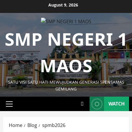
Skip
August 9, 2026
12:14:27 PM
to
content
SMP NEGERI 1
MAOS
SATU VISI SATU HATI MEWUJUDKAN GENERASI SPENSAMAS
GEMILANG
WATCH
Primary
Menu
Home
Blog
spmb2026