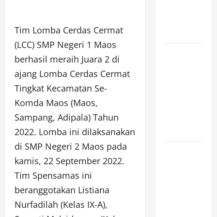
JUNI 2026,
PUKUL
Tim Lomba Cerdas Cermat
12.00]
(LCC) SMP Negeri 1 Maos
JURNAL
berhasil meraih Juara 2 di
SEMENTARA
ajang Lomba Cerdas Cermat
SPMB 2026
Tingkat Kecamatan Se-
[SENIN, 8
Komda Maos (Maos,
JUNI 2026,
Sampang, Adipala) Tahun
PUKUL
11.15]
2022. Lomba ini dilaksanakan
di SMP Negeri 2 Maos pada
JURNAL
kamis, 22 September 2022.
SEMENTARA
Tim Spensamas ini
SPMB 2026
beranggotakan Listiana
[SENIN, 8
JUNI 2026,
Nurfadilah (Kelas IX-A),