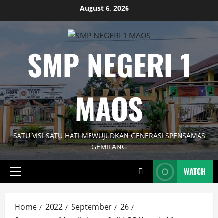
Skip
August 6, 2026
to
content
SMP NEGERI 1
MAOS
SATU VISI SATU HATI MEWUJUDKAN GENERASI SPENSAMAS
GEMILANG
WATCH
Primary
Menu
Home
2022
September
26