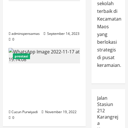
sekolah
SMP Negeri 1 Maos Masuk
terbaik di
Babak Final Cilacap English
Kecamatan
Festival (CEF) 2023
Maos
adminspensamas
September 14, 2023
yang
0
berlokasi
strategis
prestasi
di pusat
keramaian.
Talita Rahma Zakiyah Meraih
Juara Dua Lomba Got Talent
Dalam Rangka HUT PGRI Ke-77
Tingkat Kecamatan Maos
Jalan
Kategori SMP Tahun 2022
Stasiun
212
Cucun Purwiyadi
November 19, 2022
Karangrej
0
a