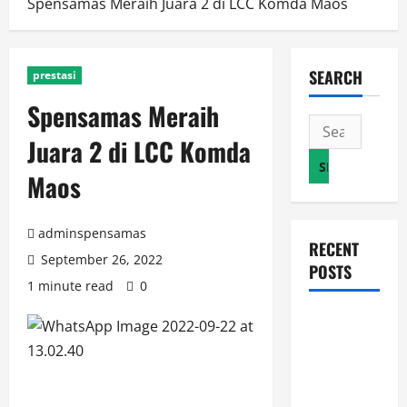
Spensamas Meraih Juara 2 di LCC Komda Maos
SEARCH
prestasi
Spensamas Meraih
Search
Juara 2 di LCC Komda
for:
Maos
adminspensamas
RECENT
September 26, 2022
POSTS
1 minute read
0
JURNAL
AKHIR
SPMB 2026
[SENIN, 8