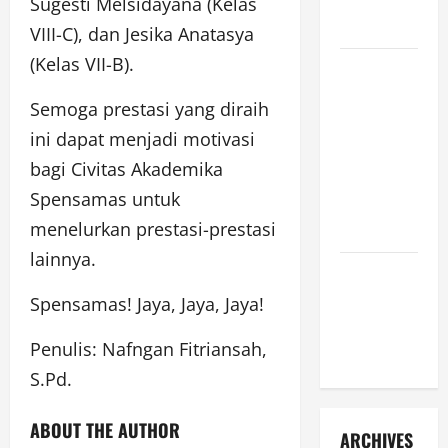
PUKUL
Sugesti Melsidayana (Kelas
10.30]
VIII-C), dan Jesika Anatasya
(Kelas VII-B).
JURNAL
SEMENTARA
Semoga prestasi yang diraih
SPMB 2026
ini dapat menjadi motivasi
[SENIN, 8
bagi Civitas Akademika
JUNI 2026,
Spensamas untuk
PUKUL
menelurkan prestasi-prestasi
09.00]
lainnya.
JURNAL
SPMB 2026
Spensamas! Jaya, Jaya, Jaya!
[JUMAT, 5
Penulis: Nafngan Fitriansah,
JUNI 2026]
S.Pd.
ABOUT THE AUTHOR
ARCHIVES