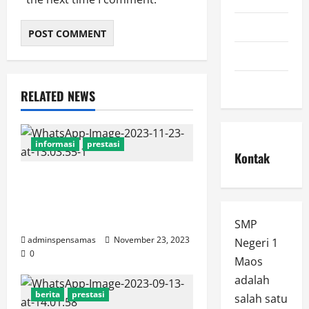
prestasi
spmb
Uncategorized
RELATED NEWS
informasi
prestasi
Kontak
Siswa SMPN 1 Maos Meraih
Juara 1 Story Telling
Competition SMK YPE
SMP
adminspensamas
November 23, 2023
Negeri 1
0
Maos
adalah
berita
prestasi
salah satu