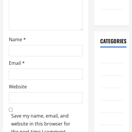
July 2021
n
June 2021
Name
*
CATEGORIES
adiwiyata
Email
*
berita
informasi
Website
karya siswa
Kegiatan
Save my name, email, and
pengumuman
website in this browser for
ppdb
the next time I comment.