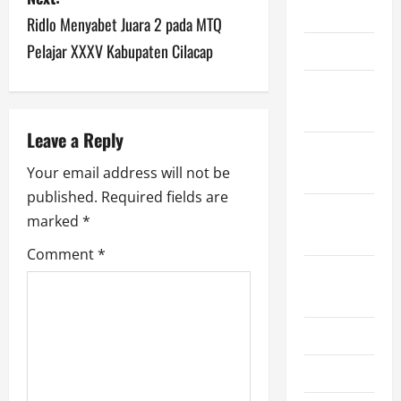
s
2023
Ridlo Menyabet Juara 2 pada MTQ
Pelajar XXXV Kabupaten Cilacap
t
June 2023
n
November
2022
a
Leave a Reply
October
v
Your email address will not be
2022
published.
Required fields are
i
September
marked
*
2022
g
Comment
*
August
a
2022
t
July 2022
i
June 2022
o