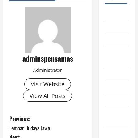
June 2026
May 2026
April 2026
February
adminspensamas
2026
Administrator
June 2025
Visit Website
May 2025
View All Posts
June 2024
November
P
Previous:
2023
Lembar Budaya Jawa
o
September
Next: