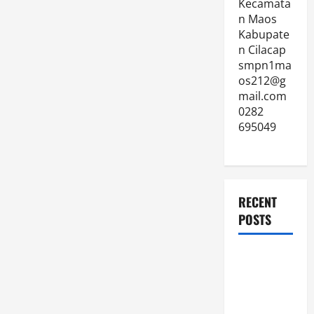
Kecamata
n Maos
Kabupate
n Cilacap
smpn1ma
os212@g
mail.com
0282
695049
RECENT
POSTS
JURNAL
AKHIR
SPMB 2026