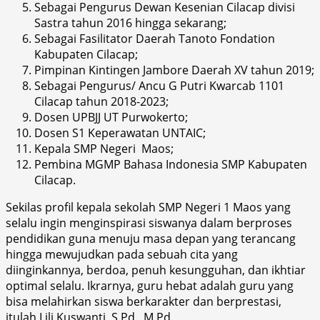
Sebagai Pengurus Dewan Kesenian Cilacap divisi
Sastra tahun 2016 hingga sekarang;
Sebagai Fasilitator Daerah Tanoto Fondation
Kabupaten Cilacap;
Pimpinan Kintingen Jambore Daerah XV tahun 2019;
Sebagai Pengurus/ Ancu G Putri Kwarcab 1101
Cilacap tahun 2018-2023;
Dosen UPBJJ UT Purwokerto;
Dosen S1 Keperawatan UNTAIC;
Kepala SMP Negeri Maos;
Pembina MGMP Bahasa Indonesia SMP Kabupaten
Cilacap.
Sekilas profil kepala sekolah SMP Negeri 1 Maos yang
selalu ingin menginspirasi siswanya dalam berproses
pendidikan guna menuju masa depan yang terancang
hingga mewujudkan pada sebuah cita yang
diinginkannya, berdoa, penuh kesungguhan, dan ikhtiar
optimal selalu. Ikrarnya, guru hebat adalah guru yang
bisa melahirkan siswa berkarakter dan berprestasi,
itulah Lili Kuswanti, S.Pd., M.Pd.