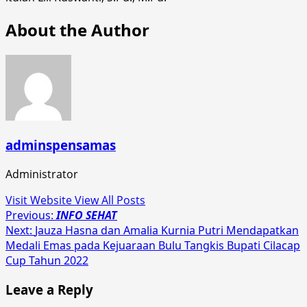
About the Author
adminspensamas
Administrator
Visit Website
View All Posts
Post
Previous:
INFO SEHAT
Next:
Jauza Hasna dan Amalia Kurnia Putri Mendapatkan
navigation
Medali Emas pada Kejuaraan Bulu Tangkis Bupati Cilacap
Cup Tahun 2022
Leave a Reply