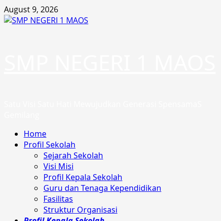
Skip
August 9, 2026
to
content
SMP NEGERI 1 MAOS
Satu Visi Satu Hati Mewujudkan Generasi SpensamaS
Gemilang
Primary
Home
Menu
Profil Sekolah
Sejarah Sekolah
Visi Misi
Profil Kepala Sekolah
Guru dan Tenaga Kependidikan
Fasilitas
Struktur Organisasi
Profil Kepala Sekolah